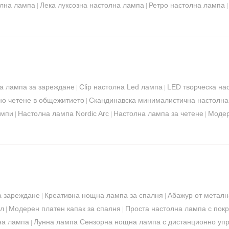
олна лампа
Лека луксозна настолна лампа
Ретро настолна лампа
|
|
а лампа за зареждане
Clip настолна Led лампа
LED творческа на
|
|
но четене в общежитието
Скандинавска минималистична настолна
|
ампи
Настолна лампа Nordic Arc
Настолна лампа за четене
Модер
|
|
|
а зареждане
Креативна нощна лампа за спалня
Абажур от метална
|
|
ил
Модерен платен капак за спалня
Проста настолна лампа с покр
|
|
на лампа
Лунна лампа Сензорна нощна лампа с дистанционно уп
|