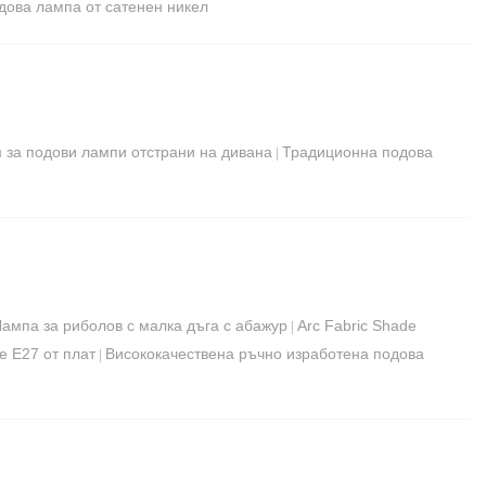
ова лампа от сатенен никел
 за подови лампи отстрани на дивана
Традиционна подова
|
Лампа за риболов с малка дъга с абажур
Arc Fabric Shade
|
e E27 от плат
Висококачествена ръчно изработена подова
|