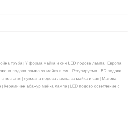
война тръба
Y форма майка и син LED подова лампа
Европа
|
|
овена подова лампа за майка и син
Регулируема LED подова
|
 в нов стил
луксозна подова лампа за майка и син
Матова
|
|
н
Керамичен абажур майка лампа
LED подово осветление с
|
|