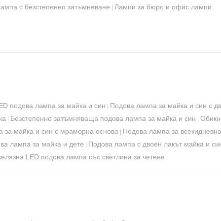
лампа с безстепенно затъмняване
Лампи за бюро и офис лампи
|
D подова лампа за майка и син
Подова лампа за майка и син с д
|
ка
Безстепенно затъмняваща подова лампа за майка и син
Обикн
|
|
 за майка и син с мраморна основа
Подова лампа за всекидневна
|
ва лампа за майка и дете
Подова лампа с двоен лакът майка и си
|
елязна LED подова лампа със светлина за четене