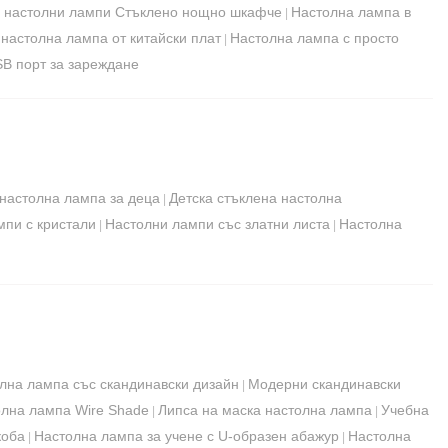
и настолни лампи Стъклено нощно шкафче
Настолна лампа в
|
настолна лампа от китайски плат
Настолна лампа с просто
|
B порт за зареждане
 настолна лампа за деца
Детска стъклена настолна
|
мпи с кристали
Настолни лампи със златни листа
Настолна
|
|
лна лампа със скандинавски дизайн
Модерни скандинавски
|
олна лампа Wire Shade
Липса на маска настолна лампа
Учебна
|
|
коба
Настолна лампа за учене с U-образен абажур
Настолна
|
|