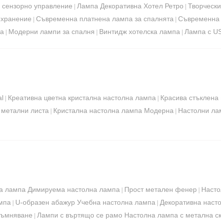
и сензорно управление
Лампа Декоративна Хотел Ретро
Творческ
|
|
ъхранение
Съвременна платнена лампа за спалнята
Съвременна 
|
|
па
Модерни лампи за спалня
Винтидж хотелска лампа
Лампа с US
|
|
|
l
Креативна цветна кристална настолна лампа
Красива стъклена
|
|
 метални листа
Кристална настолна лампа Модерна
Настолни ла
|
|
а лампа Димируема настолна лампа
Прост метален фенер
Насто
|
|
мпа
U-образен абажур Учебна настолна лампа
Декоративна наст
|
|
тъмняване
Лампи с въртящо се рамо Настолна лампа с метална с
|