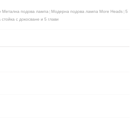
не Метална подова лампа
Модерна подова лампа More Heads
5
|
|
стойка с докосване и 5 глави