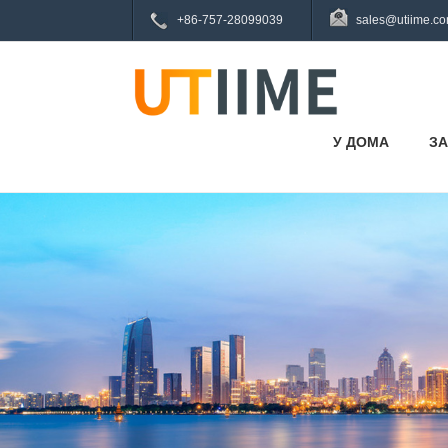
+86-757-28099039
sales@utiime.c
У ДОМА
ЗА