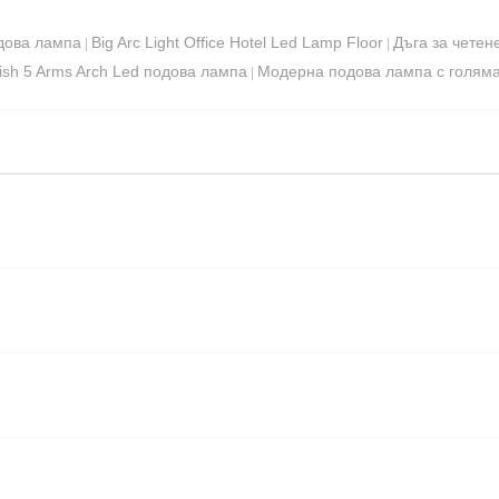
дова лампа
Big Arc Light Office Hotel Led Lamp Floor
Дъга за чете
|
|
inish 5 Arms Arch Led подова лампа
Модерна подова лампа с голяма 
|