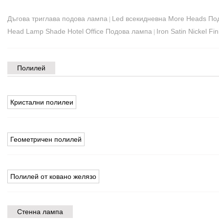
Дъгова триглава подова лампа
Led всекидневна More Heads По
|
Head Lamp Shade Hotel Office Подова лампа
Iron Satin Nickel F
|
Полилей
Кристални полилеи
Геометричен полилей
Полилей от ковано желязо
Стенна лампа