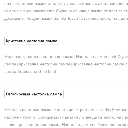
плат
Настолни лампи от плат
Лунна светлина с дистанционно 
|
|
семпъл скандинавски стил Дървена основа с лампа от плат за с
докосване
Нощни лампи Simple Touch
Стъклена настолна лам
|
|
Кристална настолна лампа
Модерна кристална настолна лампа
Настолна лампа Leaf Crysta
|
лампа
Кристална настолна лампа
Кристална настолна лампа с
|
|
лампа Arabesque Gold Leaf
Регулируема настолна лампа
Метална настолна лампа с въртящо се рамо със скоба
Настолн
|
настолни лампи
Скандинавски дизайн люлееща се настолна ла
|
люлееща се настолна лампа
Настолна лампа с безстепенно за
|