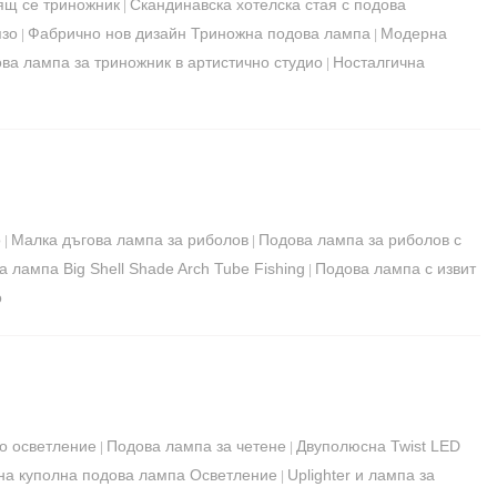
ящ се триножник
Скандинавска хотелска стая с подова
|
язо
Фабрично нов дизайн Триножна подова лампа
Модерна
|
|
ва лампа за триножник в артистично студио
Носталгична
|
о
Малка дъгова лампа за риболов
Подова лампа за риболов с
|
|
 лампа Big Shell Shade Arch Tube Fishing
Подова лампа с извит
|
о
о осветление
Подова лампа за четене
Двуполюсна Twist LED
|
|
на куполна подова лампа Осветление
Uplighter и лампа за
|