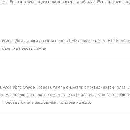
hter
Еднополюсна подова лампа с голям абажур
Еднополюсна под
|
|
 лампа
Домакински диван и нощна LED подова лампа
E14 Костюм
|
|
странична подова лампа
 Arc Fabric Shade
Подова лампа с абажур от скандинавски плат
|
|
ур
Еднополюсна подова лампа от плат
Подова лампа Nordic Simpl
|
|
Подова лампа с декоративни платове на едро
|