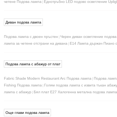
четене Подова лампа
Еднотръбно LED подово осветление Uplig
|
Диван подова лампа
Подова лампа с двоен пръстен
Черен диван осветление подова
|
лампа за четене отстрани на дивана
E14 Лампа държач Пиано 
|
Подова лампа с абажур от плат
Fabric Shade Modern Restaurant Arc Подова лампа
Подова лампа
|
Fishing Подова лампа
Голям подова лампа с извита тъкан абаж
|
лампа с абажур
Бял плат E27 Халогенна метална подова лампа
|
Още глави подова лампа