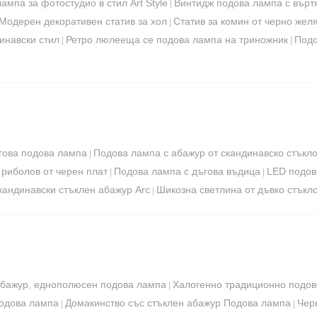
ампа за фотостудио в стил Art Style
Винтидж подова лампа с върт
|
Модерен декоративен статив за хол
Статив за комин от черно жел
|
динавски стил
Ретро люлееща се подова лампа на триножник
Подо
|
|
гова подова лампа
Подова лампа с абажур от скандинавско стъкл
|
 риболов от черен плат
Подова лампа с дъгова въдица
LED подова
|
|
кандинавски стъклен абажур Arc
Шикозна светлина от дъвко стъкл
|
абажур, еднополюсен подова лампа
Халогенно традиционно подов
|
подова лампа
Домакинство със стъклен абажур Подова лампа
Чер
|
|