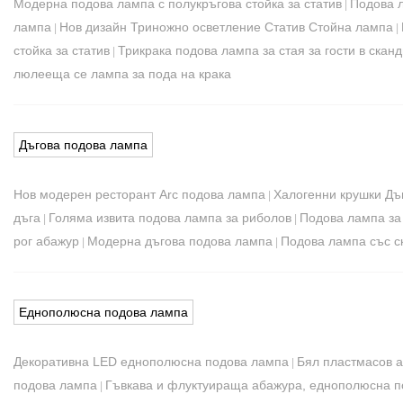
Модерна подова лампа с полукръгова стойка за статив
Подова л
|
лампа
Нов дизайн Триножно осветление Статив Стойна лампа
|
|
стойка за статив
Трикрака подова лампа за стая за гости в скан
|
люлееща се лампа за пода на крака
Дъгова подова лампа
Нов модерен ресторант Arc подова лампа
Халогенни крушки Дъ
|
дъга
Голяма извита подова лампа за риболов
Подова лампа за
|
|
рог абажур
Модерна дъгова подова лампа
Подова лампа със с
|
|
Еднополюсна подова лампа
Декоративна LED еднополюсна подова лампа
Бял пластмасов 
|
подова лампа
Гъвкава и флуктуираща абажура, еднополюсна 
|