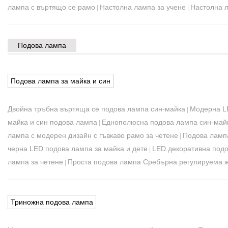
лампа с въртящо се рамо
Настолна лампа за учене
Настолна 
|
|
Подова лампа
Подова лампа за майка и син
Двойна тръбна въртяща се подова лампа син-майка
Модерна LE
|
майка и син подова лампа
Еднополюсна подова лампа син-май
|
лампа с модерен дизайн с гъвкаво рамо за четене
Подова лампа
|
черна LED подова лампа за майка и дете
LED декоративна подо
|
лампа за четене
Проста подова лампа Сребърна регулируема ж
|
Триножна подова лампа