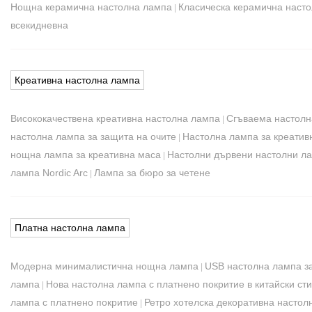
Нощна керамична настолна лампа
Класическа керамична наст
|
всекидневна
Креативна настолна лампа
Висококачествена креативна настолна лампа
Сгъваема настолн
|
настолна лампа за защита на очите
Настолна лампа за креатив
|
нощна лампа за креативна маса
Настолни дървени настолни л
|
лампа Nordic Arc
Лампа за бюро за четене
|
Платна настолна лампа
Модерна минималистична нощна лампа
USB настолна лампа з
|
лампа
Нова настолна лампа с платнено покритие в китайски ст
|
лампа с платнено покритие
Ретро хотелска декоративна настол
|