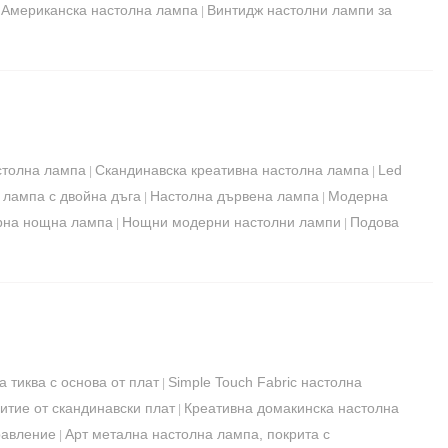
Американска настолна лампа
Винтидж настолни лампи за
|
|
столна лампа
Скандинавска креативна настолна лампа
Led
|
|
 лампа с двойна дъга
Настолна дървена лампа
Модерна
|
|
на нощна лампа
Нощни модерни настолни лампи
Подова
|
|
 тиква с основа от плат
Simple Touch Fabric настолна
|
итие от скандинавски плат
Креативна домакинска настолна
|
равление
Арт метална настолна лампа, покрита с
|