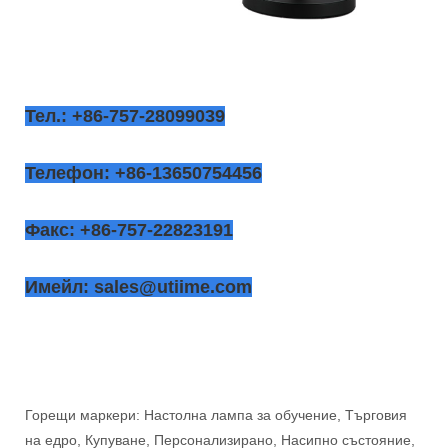
Тел.: +86-757-28099039
Телефон: +86-13650754456
Факс: +86-757-22823191
Имейл: sales@utiime.com
Горещи маркери: Настолна лампа за обучение, Търговия
на едро, Купуване, Персонализирано, Насипно състояние,