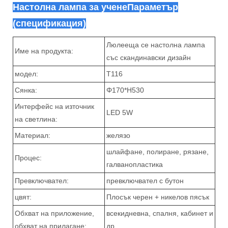
Настолна лампа за учене
Параметър
(спецификация)
Люлееща се настолна лампа
Име на продукта:
със скандинавски дизайн
модел:
T116
Сянка:
Φ170*H530
Интерфейс на източник
LED 5W
на светлина:
Материал:
желязо
шлайфане, полиране, рязане,
Процес:
галванопластика
Превключвател:
превключвател с бутон
цвят:
Плосък черен + никелов пясък
Обхват на приложение,
всекидневна, спалня, кабинет и
обхват на прилагане:
др.