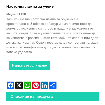
Настолна лампа за учене
Модел:T116
Тази конкретна настолна лампа за обучение е
проектирана с U-образен абажур и има възможност да
регулира позицията си нагоре и надолу в зависимост от
вашите нужди. Това е универсална лампа, която може да
се използва в различни стаи като кабинет, спалня или дори
детска занималня. Освен това може да се постави на маса
или нощно шкафче или дори да се закачи към леглото за
повече удобство.
Изпратете запитване
Facebook
X
WhatsApp
Pinterest
LinkedIn
Share
Описание на продукта