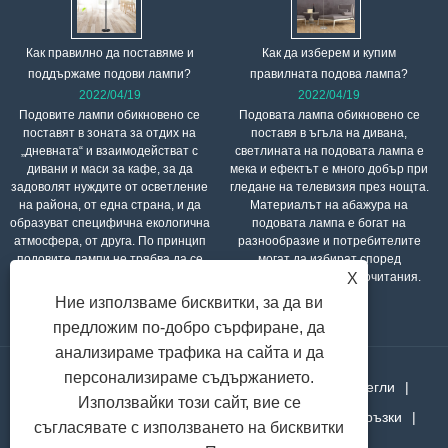
Как правилно да поставяме и
Как да изберем и купим
поддържаме подови лампи?
правилната подова лампа?
2022/04/19
2022/04/19
Подовите лампи обикновено се
Подовата лампа обикновено се
поставят в зоната за отдих на
поставя в ъгъла на дивана,
„дневната“ и взаимодействат с
светлината на подовата лампа е
дивани и маси за кафе, за да
мека и ефектът е много добър при
задоволят нуждите от осветление
гледане на телевизия през нощта.
на района, от една страна, и да
Материалът на абажура на
образуват специфична екологична
подовата лампа е богат на
атмосфера, от друга. По принцип
разнообразие и потребителите
подовите лампи не трябва да се
могат да избират според
X
поставят до високи мебели или в
собствените си предпочитания.
зони, които пречат на движението.
Ние използваме бисквитки, за да ви
предложим по-добро сърфиране, да
анализираме трафика на сайта и да
персонализираме съдържанието.
У дома
За нас
продукти
Новини
Изтегли
Използвайки този сайт, вие се
Изпратете запитване
Свържете се с нас
Връзки
съгласявате с използването на бисквитки
Sitemap
RSS
XML
Privacy Policy