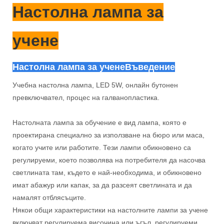
Настолна лампа за
учене
Настолна лампа за учене
Въведение
Учебна настолна лампа, LED 5W, онлайн бутонен
превключвател, процес на галванопластика.
Настолната лампа за обучение е вид лампа, която е
проектирана специално за използване на бюро или маса,
когато учите или работите. Тези лампи обикновено са
регулируеми, което позволява на потребителя да насочва
светлината там, където е най-необходима, и обикновено
имат абажур или капак, за да разсеят светлината и да
намалят отблясъците.
Някои общи характеристики на настолните лампи за учене
включват регулируема височина или ъгъл, регулируеми