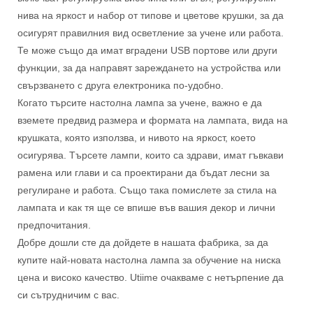
нива на яркост и набор от типове и цветове крушки, за да
осигурят правилния вид осветление за учене или работа.
Те може също да имат вградени USB портове или други
функции, за да направят зареждането на устройства или
свързването с друга електроника по-удобно.
Когато търсите настолна лампа за учене, важно е да
вземете предвид размера и формата на лампата, вида на
крушката, която използва, и нивото на яркост, което
осигурява. Търсете лампи, които са здрави, имат гъвкави
рамена или глави и са проектирани да бъдат лесни за
регулиране и работа. Също така помислете за стила на
лампата и как тя ще се впише във вашия декор и лични
предпочитания.
Добре дошли сте да дойдете в нашата фабрика, за да
купите най-новата настолна лампа за обучение на ниска
цена и високо качество. Utiime очакваме с нетърпение да
си сътрудничим с вас.