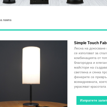
на лампа
Simple Touch Fab
Лесна на докосване 
се използват за спа
комбинацията от топ
благородна и елеган
майстори на създава
светлина и сянка пр
фенерите се превръщ
всекидневната, коет
украсяват красотата
Изпратете запи