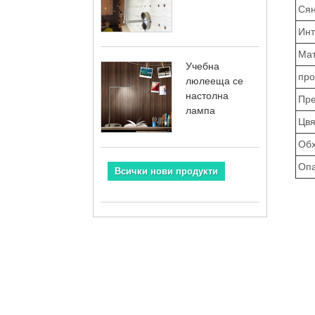
Сян
Инт
Мат
Учебна
про
люлееща се
настолна
Пре
лампа
Цвя
Обх
Опа
Всички нови продукти