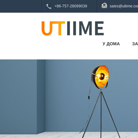
+86-757-28099039
sales@utiime.c
У ДОМА
ЗА