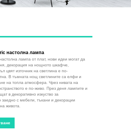
ric настолна лампа
настолна лампа от плат, нови идеи могат да
лня, декорация на нощното шкафче,
ъл цвят източник на светлина е по-
тна. В тъмната нощ светлините са елфи и
не на топла атмосфера. Чрез нивата на
остранството е по-живо. През деня лампите и
ат в декоративно изкуство за
о заедно с мебели, тъкани и декорации
 на живота.
тване