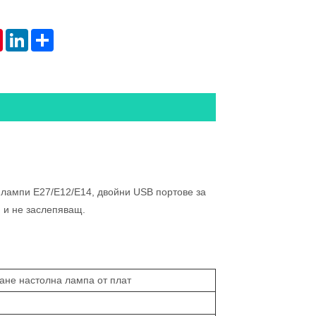
tsApp
Pinterest
LinkedIn
Share
 лампи E27/E12/E14, двойни USB портове за
 и не заслепяващ.
ане настолна лампа от плат