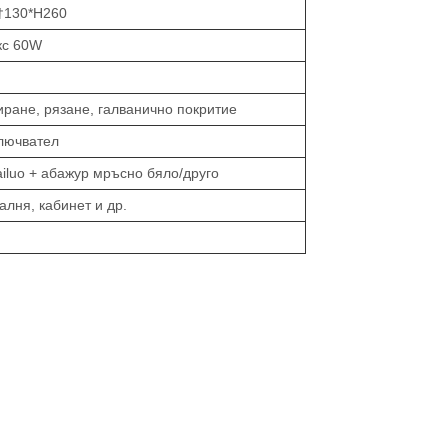
Ï†130*H260
кс 60W
ране, рязане, галванично покритие
лючвател
iluo + абажур мръсно бяло/друго
алня, кабинет и др.