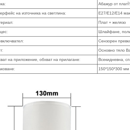
ка:
Абажур от плат
ерфейс на източника на светлина:
E27/E12/E14 ма
ериал:
Плат + желязо
цес:
Шлайфане, поли
включвател:
Сензорен превк
т:
Основно тяло Ba
ват на приложение, обхват на прилагане:
Всекидневна, сп
коване:
150*150*300 мм