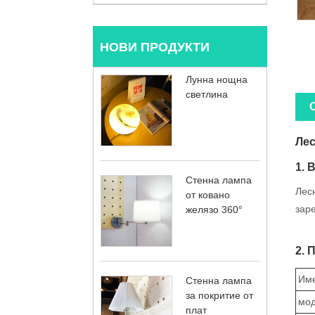
НОВИ ПРОДУКТИ
Лунна нощна
светлина
Лес
1. 
Стенна лампа
Лес
от ковано
заре
желязо 360°
2. 
Име
Стенна лампа
за покритие от
мод
плат