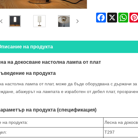
Facebook
X
Wha
Описание на продукта
на на докосване настолна лампа от плат
Въведение на продукта
на настолна лампа от плат, може да бъде оборудвана с държачи за
ждане, абажурът на лампата е изработен от дебел плат, прозрачен
Параметър на продукта (спецификация)
 на продукта:
Лесна на докосв
ел:
T297