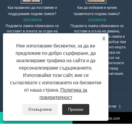
Как правилно да поставяме и
Как да изберем и купим
поддържаме подови лампи?
правилната подова лампа?
2022/04/19
2022/04/19
Подовите лампи обикновено се
Подовата лампа обикновено се
поставят в зоната за отдих на
поставя в ъгъла на дивана,
„дневната“ и взаимодействат с
светлината на подовата лампа е
X
дивани и маси за кафе, за да
мека и ефектът е много добър при
Ние използваме бисквитки, за да ви
задоволят нуждите от осветление
гледане на телевизия през нощта.
на района, от една страна, и да
Материалът на абажура на
предложим по-добро сърфиране, да
образуват специфична екологична
подовата лампа е богат на
анализираме трафика на сайта и да
атмосфера, от друга. По принцип
разнообразие и потребителите
персонализираме съдържанието.
подовите лампи не трябва да се
могат да избират според
поставят до високи мебели или в
собствените си предпочитания.
Използвайки този сайт, вие се
зони, които пречат на движението.
съгласявате с използването на бисквитки
от наша страна.
Политика за
поверителност
У дома
За нас
продукти
Новини
Изтегли
Отхвърляне
Приеми
Изпратете запитване
Свържете се с нас
Връзки
+86-757-28099039
sales@utiime.com
Sitemap
RSS
XML
Privacy Policy