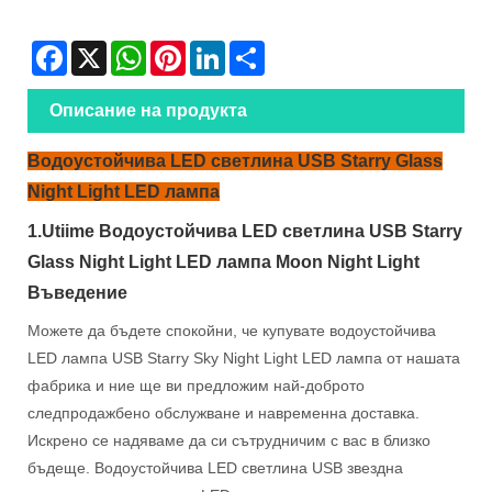
Facebook
X
WhatsApp
Pinterest
LinkedIn
Share
Описание на продукта
Водоустойчива LED светлина USB Starry Glass
Night Light LED лампа
1.Utiime Водоустойчива LED светлина USB Starry
Glass Night Light LED лампа Moon Night Light
Въведение
Можете да бъдете спокойни, че купувате водоустойчива
LED лампа USB Starry Sky Night Light LED лампа от нашата
фабрика и ние ще ви предложим най-доброто
следпродажбено обслужване и навременна доставка.
Искрено се надяваме да си сътрудничим с вас в близко
бъдеще. Водоустойчива LED светлина USB звездна