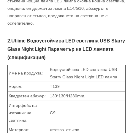
стъклена нощна лампа LED лампа околна нощна светлина,
опционален държач за лампа E14/G10, абажурът е
направен от стъкло, предаването на светлина не е
ослепително.
2.Utiime Водоустойчива LED светлина USB Starry
Glass Night Light Параметър на LED лампата
(спецификация)
Водоустойчива LED светлина USB
Име на продукта:
Starry Glass Night Light LED лампа
модел:
T139
Квадратен абажур:
130*130*H230mm,
Интерфейс на
източник на
G9
светлина:
Материал:
желязо+стъкло