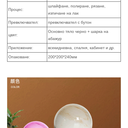
шлайфане, полиране, рязане,
Процес:
изпичане на лак
Превключвател:
превключвател с бутон
Основно тяло черно + шарка на
цвят:
абажур
Приложение:
всекидневна, спалня, кабинет и др.
Опаковане:
200*200*240мм