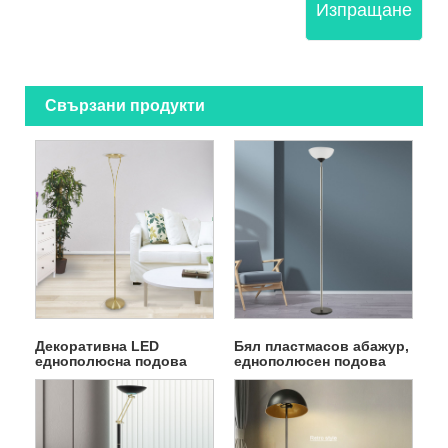
Изпращане
Свързани продукти
Декоративна LED
Бял пластмасов абажур,
еднополюсна подова
еднополюсен подова
лампа
лампа