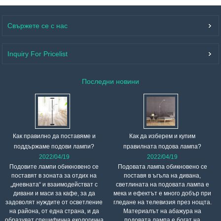
Свържете се с нас
Inquiry For Pricelist
Последни новини
Как правилно да поставяме и
Как да изберем и купим
поддържаме подови лампи?
правилната подова лампа?
2022/04/19
2022/04/19
Подовите лампи обикновено се
Подовата лампа обикновено се
поставят в зоната за отдих на
поставя в ъгъла на дивана,
„дневната“ и взаимодействат с
светлината на подовата лампа е
дивани и маси за кафе, за да
мека и ефектът е много добър при
задоволят нуждите от осветление
гледане на телевизия през нощта.
на района, от една страна, и да
Материалът на абажура на
образуват специфична екологична
подовата лампа е богат на