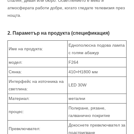
спалня, диван или бюро. Осветлението е меко и
атмосферата работи добре, когато гледате телевизия през
нощта.
2. Параметър на продукта (спецификация)
Еднополюсна подова лампа
Име на продукта:
с голям абажур
модел:
F264
Сянка:
410×H1800 мм
Интерфейс на източника на
LED 30W
светлина:
Материал:
метални
Полиране, рязане,
процес:
галванично покритие
Докоснете превключвател за
Превключвател:
подстригване