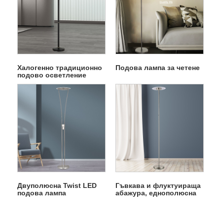
Халогенно традиционно
Подова лампа за четене
подово осветление
Двуполюсна Twist LED
Гъвкава и флуктуираща
подова лампа
абажура, еднополюсна
подова лампа